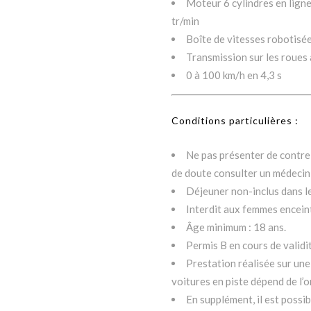
Moteur 6 cylindres en lign
tr/min
Boîte de vitesses robotisée
Transmission sur les roues 
0 à 100 km/h en 4,3 s
Conditions particulières :
Ne pas présenter de contre-
de doute consulter un médecin
Déjeuner non-inclus dans l
Interdit aux femmes encein
Âge minimum : 18 ans.
Permis B en cours de validit
Prestation réalisée sur une
voitures en piste dépend de l’o
En supplément, il est possi