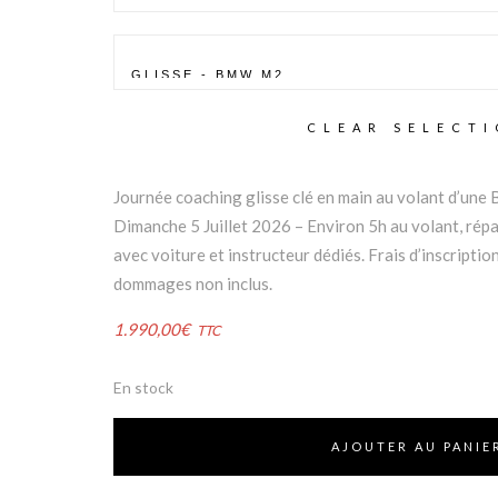
CLEAR SELECT
Journée coaching glisse clé en main au volant d’un
Dimanche 5 Juillet 2026 – Environ 5h au volant, répa
avec voiture et instructeur dédiés. Frais d’inscripti
dommages non inclus.
1.990,00
€
TTC
En stock
AJOUTER AU PANIE