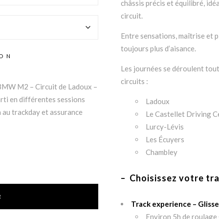
châssis précis et équilibré, idé
circuit.
Entre sensations, maîtrise et p
toujours plus d’aisance.
ION
Les journées se déroulent tout
circuits :
e BMW M2 – Circuit de Ladoux –
rti en différentes sessions
Ladoux
on au trackday et assurance
Le Castellet Driving C
Lurcy-Lévis
Les Écuyers
Chambley
– Choisissez votre tra
R
Track experience –
Glisse
Environ 5h de roulage 