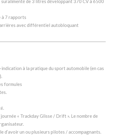
e suralimenté de 3 litres développant 370 CV à 6500
 à 7 rapports
arrières avec différentiel autobloquant
indication à la pratique du sport automobile (en cas
).
es formules
tes.
é.
 journée « Trackday Glisse / Drift ». Le nombre de
rganisateur.
ble d’avoir un ou plusieurs pilotes / accompagnants.