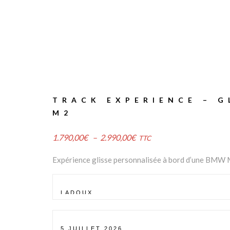
TRACK EXPERIENCE – G
M2
Plage
1.790,00
€
–
2.990,00
€
TTC
de
Expérience glisse personnalisée à bord d’une BMW M
prix :
1.790,00€
à
2.990,00€