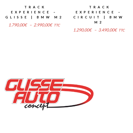
TRACK
TRACK
EXPERIENCE –
EXPERIENCE –
GLISSE | BMW M2
CIRCUIT | BMW
M2
Plage
1.790,00
€
–
2.990,00
€
TTC
Plage
1.290,00
€
–
3.490,00
€
TTC
de
de
prix :
prix :
1.790,00€
1.290,0
à
à
2.990,00€
3.490,0